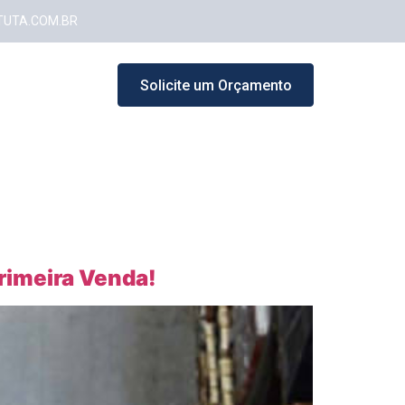
TUTA.COM.BR
rtal do Cliente
Solicite um Orçamento
s
Unidades
Blog
Fale Conosco
rimeira Venda!