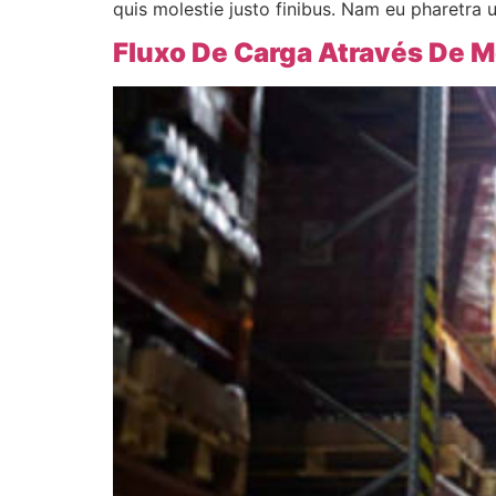
quis molestie justo finibus. Nam eu pharetra u
Fluxo De Carga Através De M