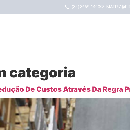
(35) 3659-1400
MATRIZ@PI
Minha Carga
Po
Institucional
Soluçõe
 categoria
ução De Custos Através Da Regra P